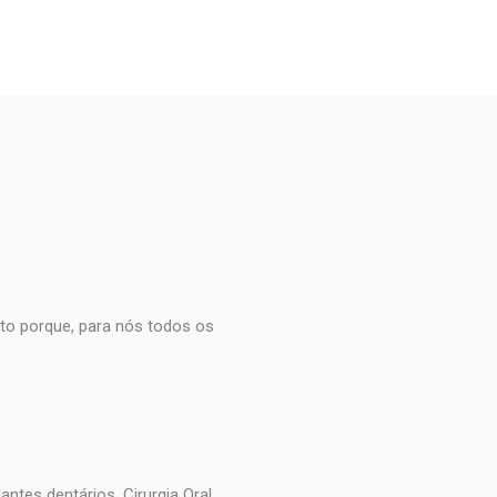
to porque, para nós todos os
s
ntes dentários, Cirurgia Oral,